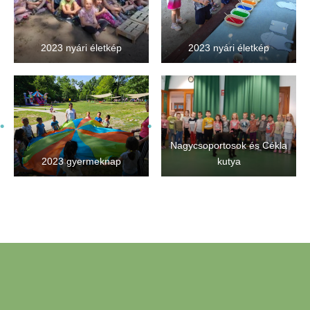
2023 nyári életkép
2023 nyári életkép
Nagycsoportosok és Cékla
2023 gyermeknap
kutya